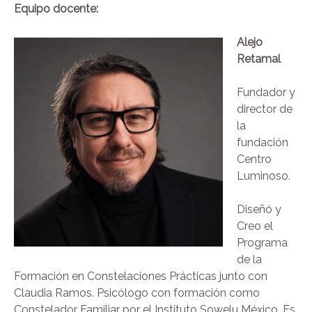
Equipo docente:
Alejo
Retamal
Fundador y
director de
la
fundación
Centro
Luminoso.
Diseñó y
Creo el
Programa
de la
Formación en Constelaciones Prácticas junto con
Claudia Ramos. Psicólogo con formación como
Constelador Familiar por el Instituto Sowelu México. Es