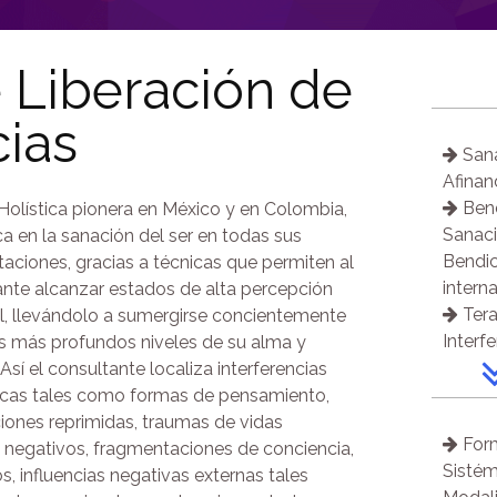
 Liberación de
cias
Sana
Afina
Bend
Holística pionera en México y en Colombia,
Sanaci
a en la sanación del ser en todas sus
Bendic
aciones, gracias a técnicas que permiten al
interna
ante alcanzar estados de alta percepción
Tera
l, llevándolo a sumergirse concientemente
Interf
os más profundos niveles de su alma y
Regr
 Así el consultante localiza interferencias
Sana
icas tales como formas de pensamiento,
de Ch
iones reprimidas, traumas de vidas
Form
Att
 negativos, fragmentaciones de conciencia,
Sistém
Tera
os, influencias negativas externas tales