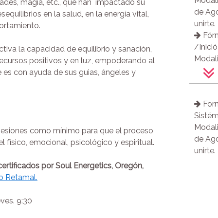
Modali
de la
ades, magia, etc., que han impactado su
de Ago
Cons
uilibrios en la salud, en la energía vital,
unirte.
ortamiento.
Fórm
/Inici
ctiva la capacidad de equilibrio y sanación,
Modali
ecursos positivos y en luz, empoderando al
puedes
e es con ayuda de sus guias, ángeles y
Desd
Conex
Form
Abril.
Sistém
Acti
Modali
El S
s sesiones como mínimo para que el proceso
de Ago
Descod
el físico, emocional, psicológico y espiritual.
unirte.
Síntom
(Desco
ertificados por Soul Energetics, Oregón,
Conste
o Retamal.
Dipl
Arcang
eves. 9:30
cuánti