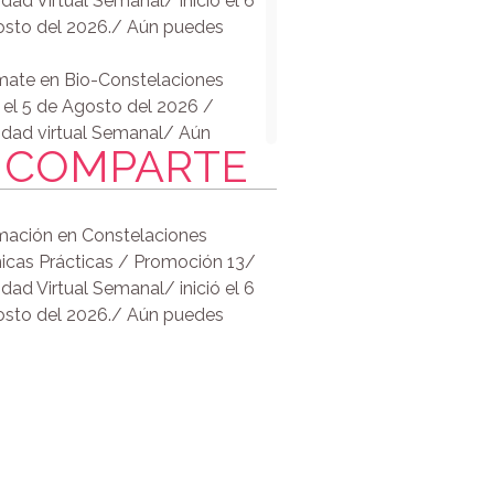
dad Virtual Semanal/ inició el 6
s Enfermedades /Biodecoding
sto del 2026./ Aún puedes
telaciones Individuales
ate en Bio-Constelaciones
ó el 5 de Agosto del 2026 /
dad virtual Semanal/ Aún
COMPARTE
 unirte.
e el vientre. Transformando la
ión Materna / Sábado 18 de
ación en Constelaciones
icas Prácticas / Promoción 13/
va tu Potencial Curativo
dad Virtual Semanal/ inició el 6
entido Positivo del Síntoma/
sto del 2026./ Aún puedes
ificando el mensaje oculto del
a con Bioconstelaciones
dificación Biológica +
laciones) /Presencial.
omado en Terapia
élica/Unificándote al campo
co divino del amor cósmico.