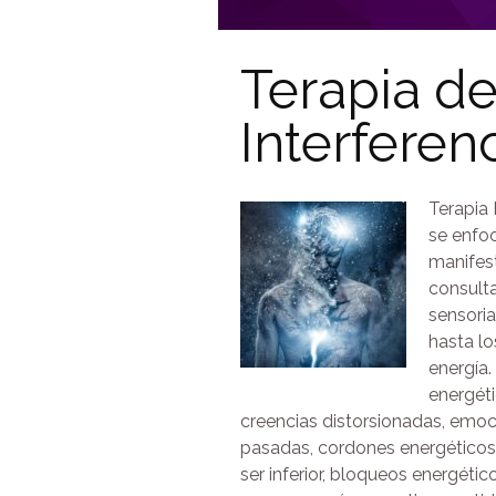
Terapia de
Interferen
Terapia 
se enfoc
manifest
consult
sensoria
hasta l
energía.
energét
creencias distorsionadas, emoc
pasadas, cordones energéticos
ser inferior, bloqueos energétic