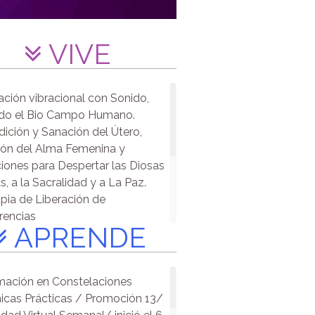
VIVE
ción vibracional con Sonido,
ndo el Bio Campo Humano.
ición y Sanación del Útero,
ón del Alma Femenina y
iones para Despertar las Diosas
s, a la Sacralidad y a La Paz.
pia de Liberación de
erencias
APRENDE
esión a Vidas Pasadas
ción Energética y Armonización
akras
ación en Constelaciones
unement
icas Prácticas / Promoción 13/
pia de Descodificación Biológica