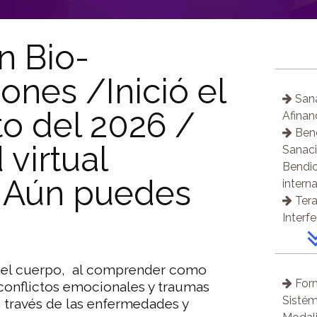
n Bio-
ones /Inició el
Sana
o del 2026 /
Afina
Bend
virtual
Sanaci
Bendic
 Aún puedes
interna
Tera
Interf
Regr
Sana
 del cuerpo, al comprender como
de Ch
Form
 conflictos emocionales y traumas
Att
Sistém
 través de las enfermedades y
Tera