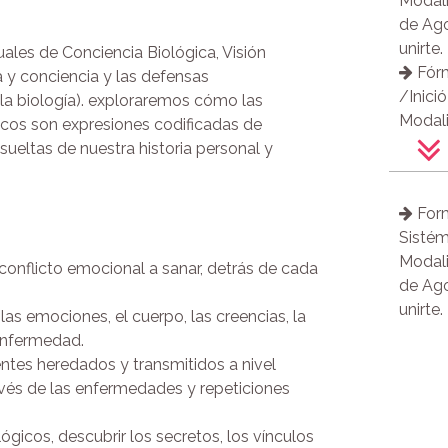
Modali
de la
de Ago
Cons
unirte.
ales de Conciencia Biológica, Visión
Fórm
a y conciencia y las defensas
/Inici
 la biología). exploraremos cómo las
Modali
icos son expresiones codificadas de
puedes
ueltas de nuestra historia personal y
Desd
Conex
Form
Abril.
Sistém
Acti
Modali
El S
conflicto emocional a sanar, detrás de cada
de Ago
Descod
unirte.
Síntom
as emociones, el cuerpo, las creencias, la
(Desco
a enfermedad.
Conste
entes heredados y transmitidos a nivel
Dipl
avés de las enfermedades y repeticiones
Arcang
cuánti
ógicos, descubrir los secretos, los vínculos