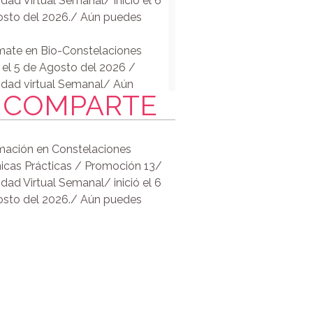
dad Virtual Semanal/ inició el 6
s Enfermedades /Biodecoding
sto del 2026./ Aún puedes
telaciones Individuales
ate en Bio-Constelaciones
ó el 5 de Agosto del 2026 /
dad virtual Semanal/ Aún
COMPARTE
 unirte.
e el vientre. Transformando la
ión Materna / Sábado 18 de
ación en Constelaciones
icas Prácticas / Promoción 13/
va tu Potencial Curativo
dad Virtual Semanal/ inició el 6
entido Positivo del Síntoma/
sto del 2026./ Aún puedes
ificando el mensaje oculto del
a con Bioconstelaciones
dificación Biológica +
laciones) /Presencial.
omado en Terapia
élica/Unificándote al campo
co divino del amor cósmico.