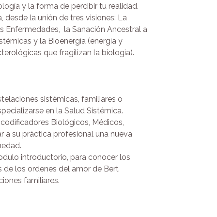
Reco
logía y la forma de percibir tu realidad.
energí
 desde la unión de tres visiones: La
de Con
as Enfermedades, la Sanación Ancestral a
Tall
stémicas y la Bioenergía (energía y
Conste
erológicas que fragilizan la biologia).
realida
elaciones sistémicas, familiares o
pecializarse en la Salud Sistémica.
codificadores Biológicos, Médicos,
 a su práctica profesional una nueva
medad.
dulo introductorio, para conocer los
s de los ordenes del amor de Bert
ciones familiares.