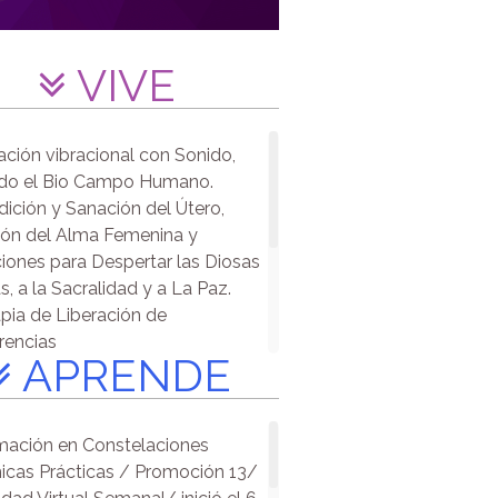
VIVE
ción vibracional con Sonido,
ndo el Bio Campo Humano.
ición y Sanación del Útero,
ón del Alma Femenina y
iones para Despertar las Diosas
s, a la Sacralidad y a La Paz.
pia de Liberación de
erencias
APRENDE
esión a Vidas Pasadas
ción Energética y Armonización
akras
ación en Constelaciones
unement
icas Prácticas / Promoción 13/
pia de Descodificación Biológica