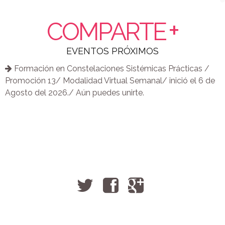
Activa tu Potencial Curativo
+
El Sentido Positivo del Síntoma/ Descodificando el
COMPARTE
mensaje oculto del Síntoma con Bioconstelaciones
(Descodificación Biológica + Constelaciones) /Presencial.
EVENTOS PRÓXIMOS
Diplomado en Terapia Arcangélica/Unificándote al
Formación en Constelaciones Sistémicas Prácticas /
campo cuántico divino del amor cósmico.
Promoción 13/ Modalidad Virtual Semanal/ inició el 6 de
Reconciliando con el Placer y la energía Primigenia /
Agosto del 2026./ Aún puedes unirte.
taller presencial de Constelaciones Tántricas
Taller Abriendo Posibilidades, Constelando para crear
nuevas realidades. Presencial.